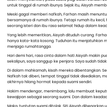
untuk tinggal di rumah ibunya. Sejak itu, Aisyah me
Meski gagal memberi nafkah, Farhan masih menuntut s
bersamanya di rumah ibunya. Tetapi rumah itu kecil,
seorang isteri dan ibu rasa selamat hidup dalam kea
Yang lebih memeritkan, Aisyah dituduh curang. Farha
hanya kata-kata kosong. Tuduhan itu menjatuhkan ma
menjaga rumahtangga.
Hari demi hari, rasa cinta dalam hati Aisyah makin p
sekalipun, saya sanggup ke penjara. Saya sudah tidak
Di dalam mahkamah, kisah mereka dibentangkan. Seo
Nafkah tak diberi, tempat tinggal tidak disediakan, m
akhirnya hilang hormat kepada suami sendiri.
Hakim mendengar, menimbang, lalu membuat keputus
kewajipan sebagai seorang suami. Dan dalam keada
Maka, tuntutan suami ditolak. Siti Aisyah dibenark