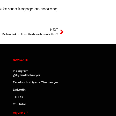
api kerana kegagalan seorang
NEXT
n Kalau Bukan Ejen Hartanah Berdaftar?
NAVIGATE
Instagram ·
@liyanathelawyer
Facebook · Liyana The Lawyer
LinkedIn
TikTok
YouTube
Alyviate™