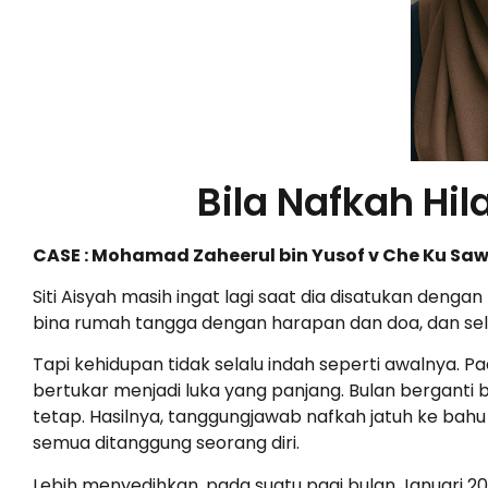
Bila Nafkah Hi
CASE : Mohamad Zaheerul bin Yusof v Che Ku Sawa
Siti Aisyah masih ingat lagi saat dia disatukan deng
bina rumah tangga dengan harapan dan doa, dan sel
Tapi kehidupan tidak selalu indah seperti awalnya. 
bertukar menjadi luka yang panjang. Bulan berganti 
tetap. Hasilnya, tanggungjawab nafkah jatuh ke bahu 
semua ditanggung seorang diri.
Lebih menyedihkan, pada suatu pagi bulan Januari 201