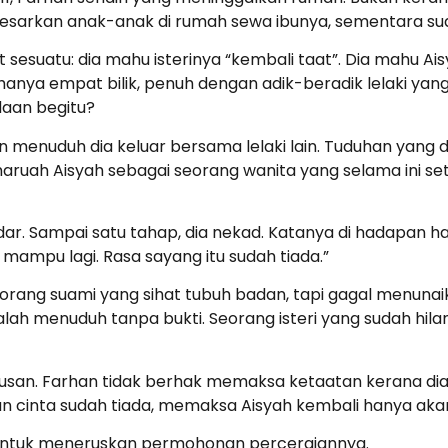
mbesarkan anak-anak di rumah sewa ibunya, sementara su
esuatu: dia mahu isterinya “kembali taat”. Dia mahu Ais
 hanya empat bilik, penuh dengan adik-beradik lelaki y
daan begitu?
n menuduh dia keluar bersama lelaki lain. Tuduhan yang 
ruah Aisyah sebagai seorang wanita yang selama ini set
udar. Sampai satu tahap, dia nekad. Katanya di hadapan ha
 mampu lagi. Rasa sayang itu sudah tiada.”
rang suami yang sihat tubuh badan, tapi gagal menunai
alah menuduh tanpa bukti. Seorang isteri yang sudah hilan
an. Farhan tidak berhak memaksa ketaatan kerana dia 
an cinta sudah tiada, memaksa Aisyah kembali hanya a
an untuk meneruskan permohonan perceraiannya.