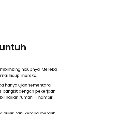
Runtuh
n membimbing hidupnya. Mereka
rnai hidup mereka.
gka hanya ujian sementara
ar bangkit dengan pekerjaan
 bil harian rumah — hampir
 diusir, tapi kerana memilih