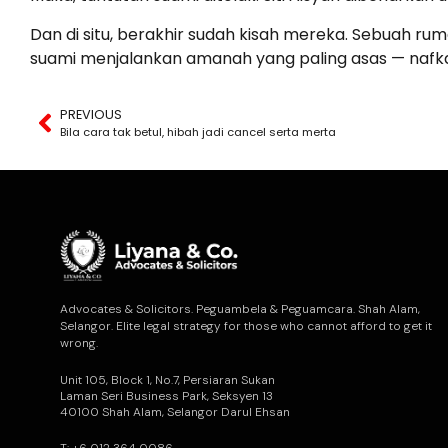
Dan di situ, berakhir sudah kisah mereka. Sebuah ru
suami menjalankan amanah yang paling asas — nafka
PREVIOUS
Bila cara tak betul, hibah jadi cancel serta merta
Advocates & Solicitors. Peguambela & Peguamcara. Shah Alam,
Selangor. Elite legal strategy for those who cannot afford to get it
wrong.
Unit 105, Block 1, No.7, Persiaran Sukan
Laman Seri Business Park, Seksyen 13
40100 Shah Alam, Selangor Darul Ehsan
T: +6 012 364 0086