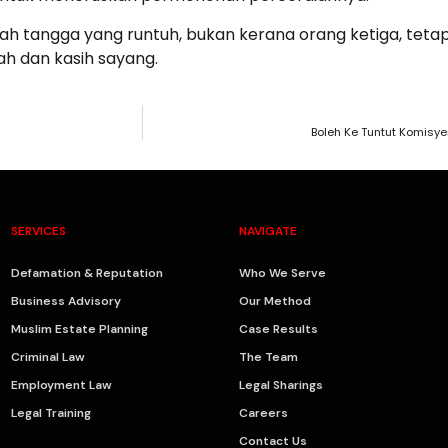
mah tangga yang runtuh, bukan kerana orang ketiga, tet
h dan kasih sayang.
Boleh Ke Tuntut Komisye
SERVICES
NAVIGATE
Defamation & Reputation
Who We Serve
Business Advisory
Our Method
Muslim Estate Planning
Case Results
Criminal Law
The Team
Employment Law
Legal Sharings
Legal Training
Careers
Contact Us