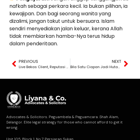
nafkah sebagai perkara kecil. Ia bukan pilihan, ia
kewajipan. Dan bagi seorang wanita yang
dizalimi, jangan takut untuk bersuara. Islam
sendiri menyediakan jalan keluar, kerana Allah
tidak membiarkan hamba-Nya terus hidup
dalam penderitaan.
PREVIOUS
NEXT
Live Bekas Client, Reputasi Usahawan Musnah
Bila Satu Ciapan Jadi Hutang Undang-Undang
Advocates & Solicitors. Peguambela & Peguamcara. Shah Alam,
Selangor. Elite legal strategy for those who cannot afford to get it
wrong.
Unit 105, Block 1, No.7, Persiaran Sukan