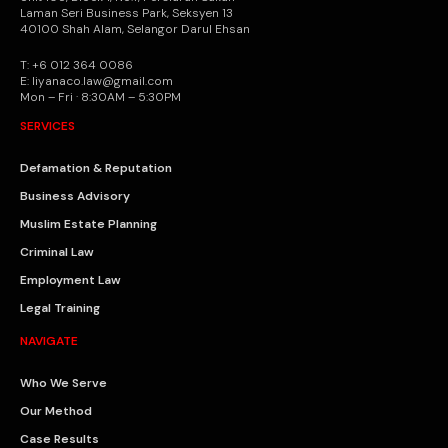
Laman Seri Business Park, Seksyen 13
40100 Shah Alam, Selangor Darul Ehsan
T: +6 012 364 0086
E: liyanaco.law@gmail.com
Mon – Fri · 8:30AM – 5:30PM
SERVICES
Defamation & Reputation
Business Advisory
Muslim Estate Planning
Criminal Law
Employment Law
Legal Training
NAVIGATE
Who We Serve
Our Method
Case Results