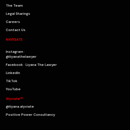
The Team
Legal Sharings
Careers
Contact Us
NAVIGATE
Instagram ·
@liyanathelawyer
Facebook · Liyana The Lawyer
LinkedIn
TikTok
YouTube
Alyviate™
@liyana.alyviate
Positive Power Consultancy