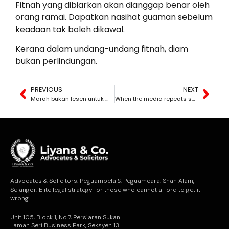
Fitnah yang dibiarkan akan dianggap benar oleh
orang ramai. Dapatkan nasihat guaman sebelum
keadaan tak boleh dikawal.
Kerana dalam undang-undang fitnah, diam
bukan perlindungan.
PREVIOUS
NEXT
Marah bukan lesen untuk mencederakan
When the media repeats someone else’s words — defamation is still your responsibility
Advocates & Solicitors. Peguambela & Peguamcara. Shah Alam,
Selangor. Elite legal strategy for those who cannot afford to get it
wrong.
Unit 105, Block 1, No.7, Persiaran Sukan
Laman Seri Business Park, Seksyen 13