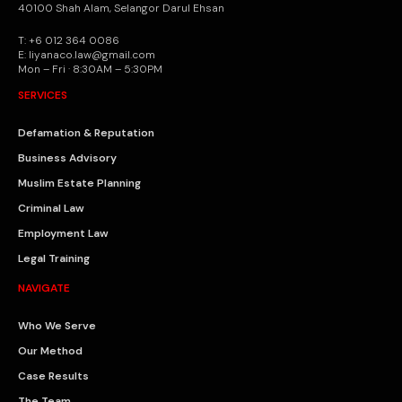
40100 Shah Alam, Selangor Darul Ehsan
T: +6 012 364 0086
E: liyanaco.law@gmail.com
Mon – Fri · 8:30AM – 5:30PM
SERVICES
Defamation & Reputation
Business Advisory
Muslim Estate Planning
Criminal Law
Employment Law
Legal Training
NAVIGATE
Who We Serve
Our Method
Case Results
The Team