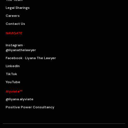
Legal Sharings
Careers
Contact Us
NAVIGATE
Instagram ·
@liyanathelawyer
Facebook · Liyana The Lawyer
LinkedIn
TikTok
YouTube
Alyviate™
@liyana.alyviate
Positive Power Consultancy