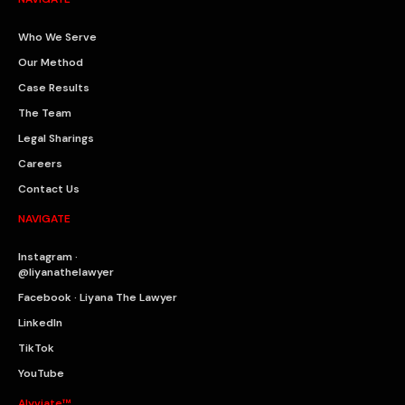
Who We Serve
Our Method
Case Results
The Team
Legal Sharings
Careers
Contact Us
NAVIGATE
Instagram ·
@liyanathelawyer
Facebook · Liyana The Lawyer
LinkedIn
TikTok
YouTube
Alyviate™