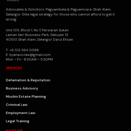
Advocates & Solicitors. Peguambela & Peguamcara. Shah Alam,
Selangor. Elite legal strategy for those who cannot afford to get it
wrong.
Unit 105, Block 1, No.7, Persiaran Sukan
Laman Seri Business Park, Seksyen 13
40100 Shah Alam, Selangor Darul Ehsan
T: +6 012 364 0086
E: liyanaco.law@gmail.com
Mon – Fri · 8:30AM – 5:30PM
SERVICES
Defamation & Reputation
Business Advisory
Muslim Estate Planning
Criminal Law
Employment Law
Legal Training
NAVIGATE