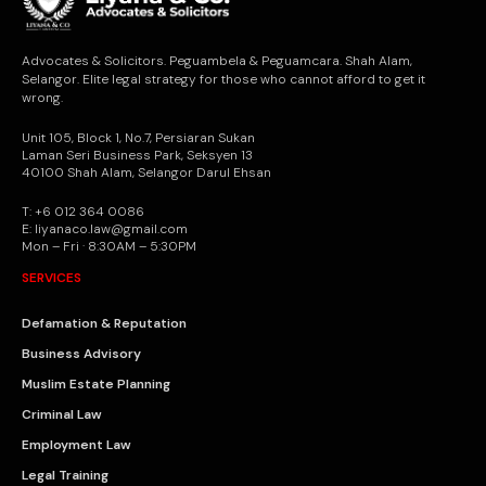
Advocates & Solicitors. Peguambela & Peguamcara. Shah Alam,
Selangor. Elite legal strategy for those who cannot afford to get it
wrong.
Unit 105, Block 1, No.7, Persiaran Sukan
Laman Seri Business Park, Seksyen 13
40100 Shah Alam, Selangor Darul Ehsan
T: +6 012 364 0086
E: liyanaco.law@gmail.com
Mon – Fri · 8:30AM – 5:30PM
SERVICES
Defamation & Reputation
Business Advisory
Muslim Estate Planning
Criminal Law
Employment Law
Legal Training