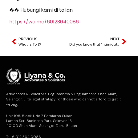
�� Hubungi kami di talian:
https://wa.me/60123640086
PREVIOUS
NEXT
What is Tort?
Did you know that ‘intimidation’ is an offence under the Penal Code? What is meant by criminal intimidation?
Advocates & Solicitors. Peguambela & Peguamcara. Shah Alam,
Selangor. Elite legal strategy for those who cannot afford to get it
wrong.
Unit 105, Block 1, No.7, Persiaran Sukan
Laman Seri Business Park, Seksyen 13
40100 Shah Alam, Selangor Darul Ehsan
T: +6 012 364 0086