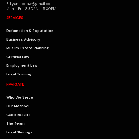
E: liyanaco.law@gmail.com
Mon – Fri · 8:30AM – 5:30PM
SERVICES
Defamation & Reputation
Business Advisory
Muslim Estate Planning
Criminal Law
Employment Law
Legal Training
NAVIGATE
Who We Serve
Our Method
Case Results
The Team
Legal Sharings