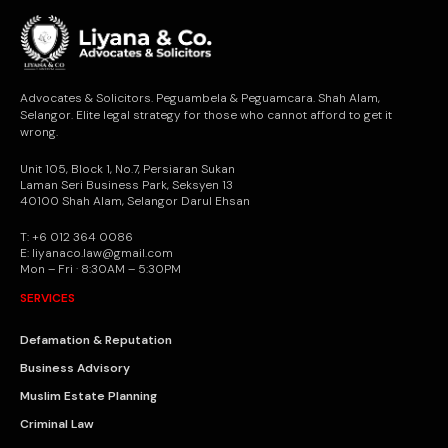
Advocates & Solicitors. Peguambela & Peguamcara. Shah Alam,
Selangor. Elite legal strategy for those who cannot afford to get it
wrong.
Unit 105, Block 1, No.7, Persiaran Sukan
Laman Seri Business Park, Seksyen 13
40100 Shah Alam, Selangor Darul Ehsan
T: +6 012 364 0086
E: liyanaco.law@gmail.com
Mon – Fri · 8:30AM – 5:30PM
SERVICES
Defamation & Reputation
Business Advisory
Muslim Estate Planning
Criminal Law