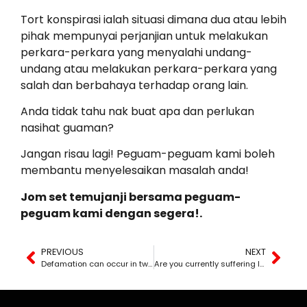
Tort konspirasi ialah situasi dimana dua atau lebih
pihak mempunyai perjanjian untuk melakukan
perkara-perkara yang menyalahi undang-
undang atau melakukan perkara-perkara yang
salah dan berbahaya terhadap orang lain.
Anda tidak tahu nak buat apa dan perlukan
nasihat guaman?
Jangan risau lagi! Peguam-peguam kami boleh
membantu menyelesaikan masalah anda!
Jom set temujanji bersama peguam-
peguam kami dengan segera!.
PREVIOUS
NEXT
Defamation can occur in two types:
Are you currently suffering losses in business due to the unlawful actions of others?