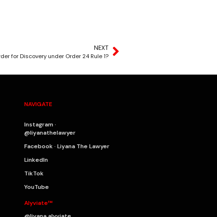
NEXT
der for Discovery under Order 24 Rule 1?
NAVIGATE
Instagram ·
@liyanathelawyer
Facebook · Liyana The Lawyer
LinkedIn
TikTok
YouTube
Alyviate™
@liyana.alyviate