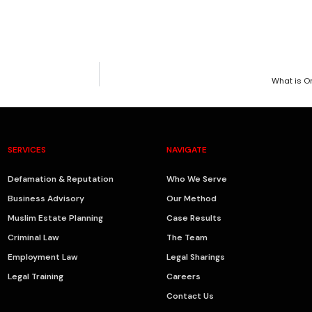
What is Or
SERVICES
NAVIGATE
Defamation & Reputation
Who We Serve
Business Advisory
Our Method
Muslim Estate Planning
Case Results
Criminal Law
The Team
Employment Law
Legal Sharings
Legal Training
Careers
Contact Us