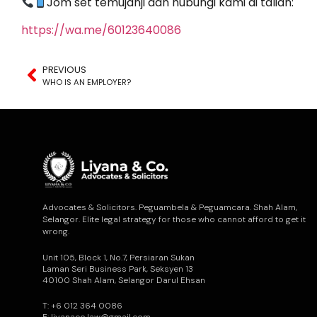
Jom set temujanji dan hubungi kami di talian:
https://wa.me/60123640086
PREVIOUS
WHO IS AN EMPLOYER?
Advocates & Solicitors. Peguambela & Peguamcara. Shah Alam,
Selangor. Elite legal strategy for those who cannot afford to get it
wrong.
Unit 105, Block 1, No.7, Persiaran Sukan
Laman Seri Business Park, Seksyen 13
40100 Shah Alam, Selangor Darul Ehsan
T: +6 012 364 0086
E: liyanaco.law@gmail.com