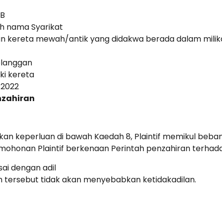
MB
h nama Syarikat
n kereta mewah/antik yang didakwa berada dalam milika
elanggan
ki kereta
 2022
nzahiran
ikan keperluan di bawah Kaedah 8, Plaintif memikul beb
onan Plaintif berkenaan Perintah penzahiran terhadap
ai dengan adil
 tersebut tidak akan menyebabkan ketidakadilan.