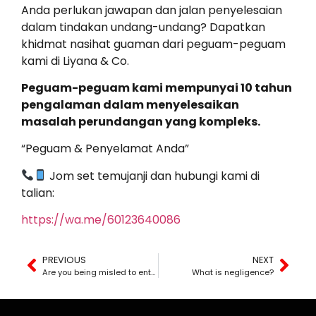
Anda perlukan jawapan dan jalan penyelesaian
dalam tindakan undang-undang? Dapatkan
khidmat nasihat guaman dari peguam-peguam
kami di Liyana & Co.
Peguam-peguam kami mempunyai 10 tahun
pengalaman dalam menyelesaikan
masalah perundangan yang kompleks.
“Peguam & Penyelamat Anda”
Jom set temujanji dan hubungi kami di
talian:
https://wa.me/60123640086
PREVIOUS
NEXT
Are you being misled to enter into a business agreement?
What is negligence?