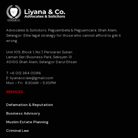
Advocates & Solicitors. Peguambela & Peguamcara. Shah Alam,
Selangor. Elite legal strategy for those who cannot afford to get it
wrong.
Unit 105, Block 1, No.7, Persiaran Sukan
Laman Seri Business Park, Seksyen 13
40100 Shah Alam, Selangor Darul Ehsan
T: +6 012 364 0086
E: liyanaco.law@gmail.com
Mon – Fri · 8:30AM – 5:30PM
SERVICES
Defamation & Reputation
Business Advisory
Muslim Estate Planning
Criminal Law