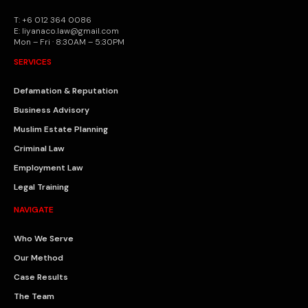
T: +6 012 364 0086
E: liyanaco.law@gmail.com
Mon – Fri · 8:30AM – 5:30PM
SERVICES
Defamation & Reputation
Business Advisory
Muslim Estate Planning
Criminal Law
Employment Law
Legal Training
NAVIGATE
Who We Serve
Our Method
Case Results
The Team