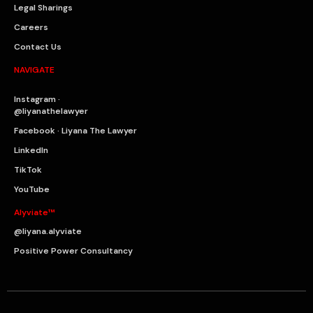
Legal Sharings
Careers
Contact Us
NAVIGATE
Instagram ·
@liyanathelawyer
Facebook · Liyana The Lawyer
LinkedIn
TikTok
YouTube
Alyviate™
@liyana.alyviate
Positive Power Consultancy