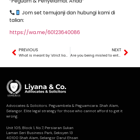
“Peguam & Penyelamat Anda”
Jom set temujanji dan hubungi kami di
talian:
https://wa.me/60123640086
PREVIOUS
NEXT
What is meant by ‘strict liability?’
Are you being misled to enter into a business agreement?
Advocates & Solicitors. Peguambela & Peguamcara. Shah Alam,
Selangor. Elite legal strategy for those who cannot afford to get it
wrong.
Unit 105, Block 1, No.7, Persiaran Sukan
Laman Seri Business Park, Seksyen 13
40100 Shah Alam, Selangor Darul Ehsan