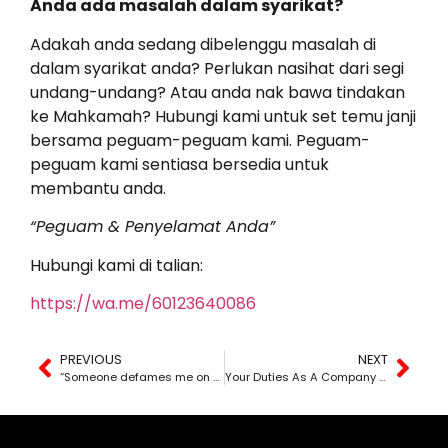
Anda ada masalah dalam syarikat?
Adakah anda sedang dibelenggu masalah di
dalam syarikat anda? Perlukan nasihat dari segi
undang-undang? Atau anda nak bawa tindakan
ke Mahkamah? Hubungi kami untuk set temu janji
bersama peguam-peguam kami. Peguam-
peguam kami sentiasa bersedia untuk
membantu anda.
“Peguam & Penyelamat Anda”
Hubungi kami di talian:
https://wa.me/60123640086
PREVIOUS
NEXT
“Someone defames me on Social Media. What steps can I do if I want to take action?”
Your Duties As A Company Director