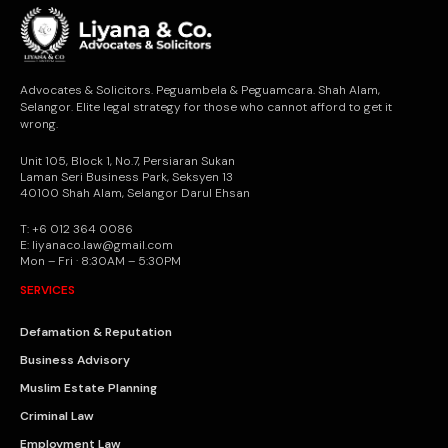
Advocates & Solicitors. Peguambela & Peguamcara. Shah Alam,
Selangor. Elite legal strategy for those who cannot afford to get it
wrong.
Unit 105, Block 1, No.7, Persiaran Sukan
Laman Seri Business Park, Seksyen 13
40100 Shah Alam, Selangor Darul Ehsan
T: +6 012 364 0086
E: liyanaco.law@gmail.com
Mon – Fri · 8:30AM – 5:30PM
SERVICES
Defamation & Reputation
Business Advisory
Muslim Estate Planning
Criminal Law
Employment Law