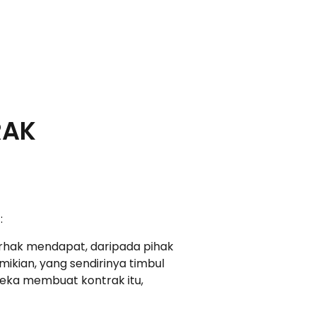
RAK
:
berhak mendapat, daripada pihak
ikian, yang sendirinya timbul
reka membuat kontrak itu,