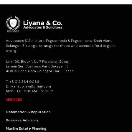
Advocates & Solicitors. Peguambela & Peguamcara. Shah Alam,
Selangor. Elite legal strategy for those who cannot afford to get it
wrong.
Unit 105, Block 1, No.7, Persiaran Sukan
Laman Seri Business Park, Seksyen 13
40100 Shah Alam, Selangor Darul Ehsan
T: +6 012 364 0086
E: liyanaco.law@gmail.com
Mon – Fri · 8:30AM – 5:30PM
SERVICES
Defamation & Reputation
Business Advisory
Muslim Estate Planning