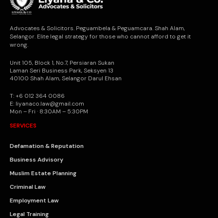
Advocates & Solicitors. Peguambela & Peguamcara. Shah Alam,
Selangor. Elite legal strategy for those who cannot afford to get it
wrong.
Unit 105, Block 1, No.7, Persiaran Sukan
Laman Seri Business Park, Seksyen 13
40100 Shah Alam, Selangor Darul Ehsan
T: +6 012 364 0086
E: liyanaco.law@gmail.com
Mon – Fri · 8:30AM – 5:30PM
SERVICES
Defamation & Reputation
Business Advisory
Muslim Estate Planning
Criminal Law
Employment Law
Legal Training