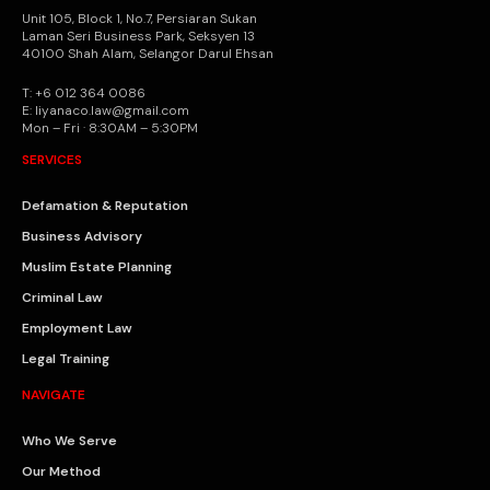
Unit 105, Block 1, No.7, Persiaran Sukan
Laman Seri Business Park, Seksyen 13
40100 Shah Alam, Selangor Darul Ehsan
T: +6 012 364 0086
E: liyanaco.law@gmail.com
Mon – Fri · 8:30AM – 5:30PM
SERVICES
Defamation & Reputation
Business Advisory
Muslim Estate Planning
Criminal Law
Employment Law
Legal Training
NAVIGATE
Who We Serve
Our Method