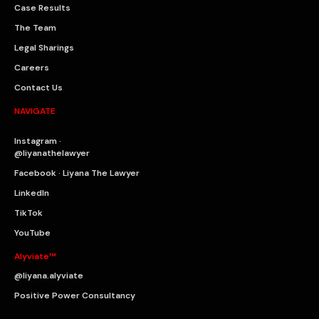
Case Results
The Team
Legal Sharings
Careers
Contact Us
NAVIGATE
Instagram ·
@liyanathelawyer
Facebook · Liyana The Lawyer
LinkedIn
TikTok
YouTube
Alyviate™
@liyana.alyviate
Positive Power Consultancy