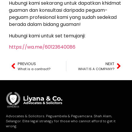
Hubungi kami sekarang untuk dapatkan khidmat
guaman dan konsultasi daripada peguam-
peguam profesional kami yang sudah sedekad
berada dalam bidang guaman!
Hubungi kami untuk set temujanji:
https://wa.me/60123640086
PREVIOUS
NEXT
What is a contract?
WHAT IS A COMPANY?
Advocates & Solicitors. Peguambela & Peguamcara. Shah Alam,
Selangor. Elite legal strategy for those who cannot afford to get it
wrong.