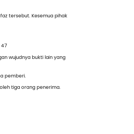
lafaz tersebut. Kesemua pihak
H 47
an wujudnya bukti lain yang
ma pemberi.
leh tiga orang penerima.