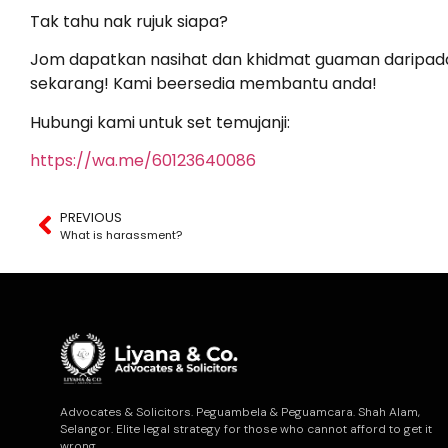
Tak tahu nak rujuk siapa?
Jom dapatkan nasihat dan khidmat guaman daripada
sekarang! Kami beersedia membantu anda!
Hubungi kami untuk set temujanji:
https://wa.me/60123640086
PREVIOUS
What is harassment?
Advocates & Solicitors. Peguambela & Peguamcara. Shah Alam,
Selangor. Elite legal strategy for those who cannot afford to get it
wrong.