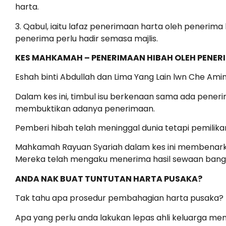
harta.
3. Qabul, iaitu lafaz penerimaan harta oleh penerima
penerima perlu hadir semasa majlis.
KES MAHKAMAH – PENERIMAAN HIBAH OLEH PENER
Eshah binti Abdullah dan Lima Yang Lain lwn Che Amina
Dalam kes ini, timbul isu berkenaan sama ada pener
membuktikan adanya penerimaan.
Pemberi hibah telah meninggal dunia tetapi pemilik
Mahkamah Rayuan Syariah dalam kes ini membenark
Mereka telah mengaku menerima hasil sewaan bangu
ANDA NAK BUAT TUNTUTAN HARTA PUSAKA?
Tak tahu apa prosedur pembahagian harta pusaka?
Apa yang perlu anda lakukan lepas ahli keluarga men