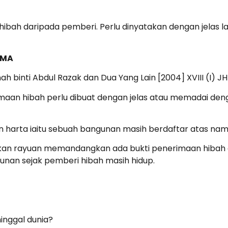
 hibah daripada pemberi. Perlu dinyatakan dengan jelas 
IMA
h binti Abdul Razak dan Dua Yang Lain [2004] XVIII (I) J
imaan hibah perlu dibuat dengan jelas atau memadai deng
an harta iaitu sebuah bangunan masih berdaftar atas na
an rayuan memandangkan ada bukti penerimaan hibah o
nan sejak pemberi hibah masih hidup.
inggal dunia?